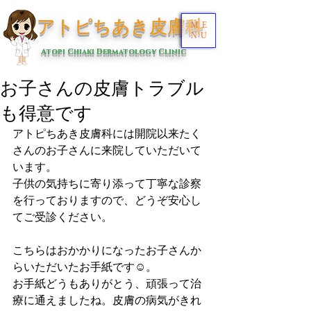
アトピちあき皮膚科
ME
NU
Atopi Chiaki Dermatology Clinic
お子さんの皮膚トラブル
も得意です
アトピちあき皮膚科には開院以来たく
さんのお子さんに来院していただいて
います。
子供の気持ちに寄り添って丁寧な診察
を行っておりますので、どうぞ安心し
てご受診ください。
こちらはおかかりになったお子さんか
らいただいたお手紙です☺。
お手紙どうもありがとう、頑張って治
療に通えましたね。皮膚の病気がきれ