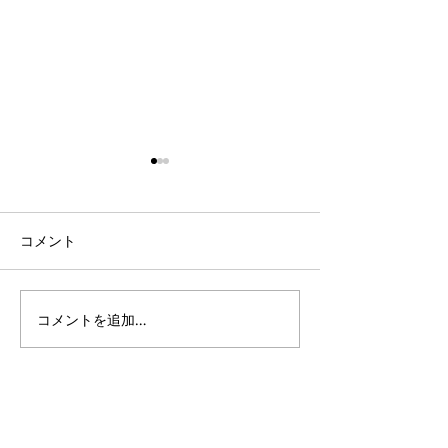
コメント
コメントを追加…
「手足口病」警報レベル
学割。重症にき
となっています
札：イソトレチ