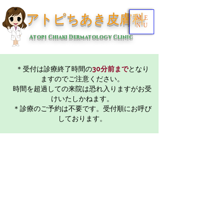
アトピちあき皮膚科
ME
NU
Atopi Chiaki Dermatology Clinic
＊受付は診療終了時間の
30分前まで
となり
ますのでご注意ください。
時間を超過しての来院は恐れ入りますがお受
けいたしかねます。
＊診療のご予約は不要です。受付順にお呼び
しております。