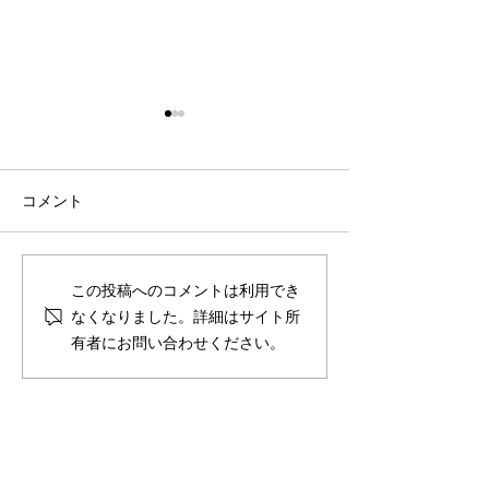
コメント
「手足口病」警報レベル
学割。重症にき
この投稿へのコメントは利用でき
となっています
札：イソトレチ
なくなりました。詳細はサイト所
有者にお問い合わせください。