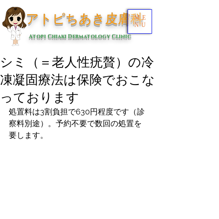
アトピちあき皮膚科
ME
NU
Atopi Chiaki Dermatology Clinic
シミ（＝老人性疣贅）の冷
凍凝固療法は保険でおこな
っております
処置料は3割負担で630円程度です（診
察料別途）。予約不要で数回の処置を
要します。