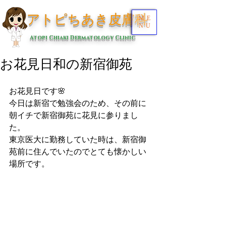
アトピちあき皮膚科
ME
NU
Atopi Chiaki Dermatology Clinic
お花見日和の新宿御苑
お花見日です🌸
今日は新宿で勉強会のため、その前に
朝イチで新宿御苑に花見に参りまし
た。
東京医大に勤務していた時は、新宿御
苑前に住んでいたのでとても懐かしい
場所です。