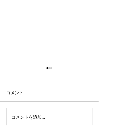
コメント
コメントを追加…
「手足口病」警報レベル
学割。重症にき
となっています
札：イソトレチ